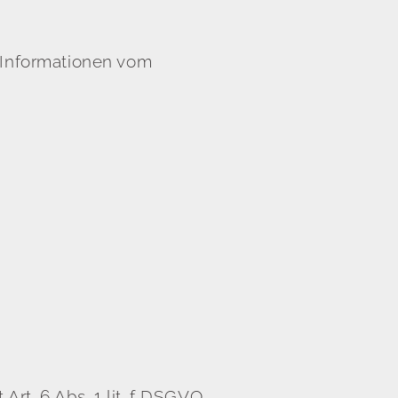
d Informationen vom
t. 6 Abs. 1 lit. f DSGVO.